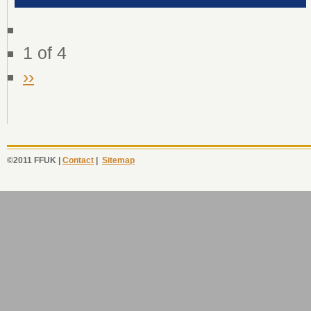
1 of 4
››
©2011 FFUK |
Contact
|
Sitemap