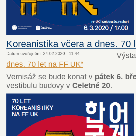
Koreanistika včera a dnes. 70 
Datum uveřejnění:
24.02.2020 - 11:44
Výst
dnes. 70 let na FF UK“
Vernisáž se bude konat v
pátek 6. bř
vestibulu budovy v
Celetné 20
.