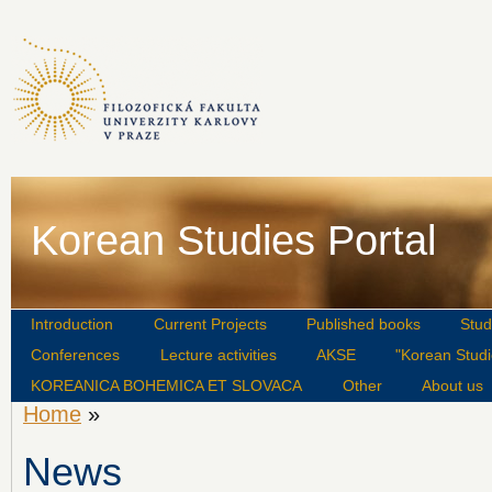
Korean Studies Portal
Introduction
Current Projects
Published books
Stud
Conferences
Lecture activities
AKSE
"Korean Studi
KOREANICA BOHEMICA ET SLOVACA
Other
About us
Home
»
News