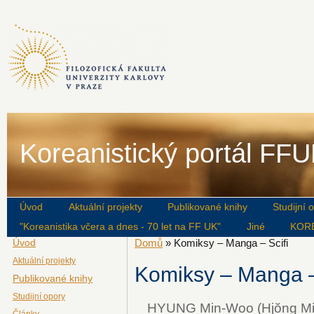
Koreanistický portál FF
Úvod
Aktuální projekty
Publikované knihy
Studijní 
"Koreanistika včera a dnes - 70 let na FF UK"
Jiné
KOR
Úvod
Domů
» Komiksy – Manga – Scifi
Aktuální projekty
Komiksy – Manga –
Publikované knihy
Studijní opory
HYUNG Min-Woo (Hjŏng Min
Články