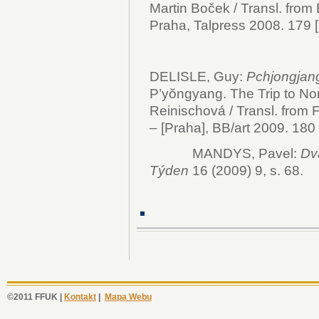
Martin Boček / Transl. from
Praha, Talpress 2008. 179 [2]
DELISLE, Guy:
Pchjongjang
P’yŏngyang. The Trip to Nort
Reinischová / Transl. from 
– [Praha], BB/art 2009. 180 s
MANDYS, Pavel:
Dv
Týden
16 (2009) 9, s. 68.
©2011 FFUK |
Kontakt
|
Mapa Webu