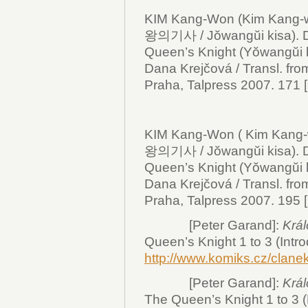
KIM Kang-Won (Kim Kang-
왕의기사 / Jŏwangŭi kisa).
Queen’s Knight (Yŏwangŭi ki
Dana Krejčová / Transl. fro
Praha, Talpress 2007. 171 [2]
KIM Kang-Won ( Kim Kang
왕의기사 / Jŏwangŭi kisa).
Queen’s Knight (Yŏwangŭi ki
Dana Krejčová / Transl. fro
Praha, Talpress 2007. 195 [2]
[Peter Garand]:
Král
Queen’s Knight 1 to 3 (Intro
http://www.komiks.cz/clan
[Peter Garand]:
Král
The Queen’s Knight 1 to 3 (