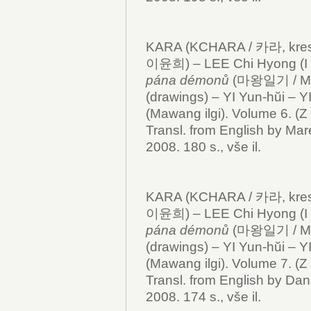
KARA (KCHARA / 카라, kresby
이윤희) – LEE Chi Hyong (I 
pána démonů
(마왕일기 / Mawan
(drawings) – YI Yun-hŭi – Y
(Mawang ilgi). Volume 6. (Z 
Transl. from English by Mar
2008. 180 s., vše il.
KARA (KCHARA / 카라, kresby
이윤희) – LEE Chi Hyong (I 
pána démonů
(마왕일기 / Mawa
(drawings) – YI Yun-hŭi – Y
(Mawang ilgi). Volume 7. (Z 
Transl. from English by Dan
2008. 174 s., vše il.