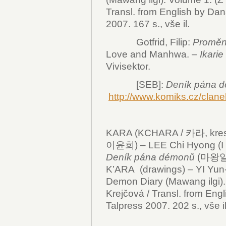
Transl. from English by Dan
2007. 167 s., vše il.
Gotfrid, Filip:
Proměn
Love and Manhwa. –
Ikarie
Vivisektor.
[SEB]:
Deník pána 
http://www.komiks.cz/clan
KARA (KCHARA / 카라, kresby
이윤희) – LEE Chi Hyong (I Č
Deník pána démonů
(마왕일기 /
K’ARA (drawings) – YI Yun-h
Demon Diary (Mawang ilgi). 
Krejčová / Transl. from Eng
Talpress 2007. 202 s., vše il