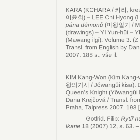
KARA (KCHARA / 카라, kresby
이윤희) – LEE Chi Hyong (I 
pána démonů
(마왕일기 / Mawa
(drawings) – YI Yun-hŭi – Y
(Mawang ilgi). Volume 3. (Z 
Transl. from English by Dan
2007. 188 s., vše il.
KIM Kang-Won (Kim Kang-
왕의기사 / Jŏwangŭi kisa).
Queen’s Knight (Yŏwangŭi ki
Dana Krejčová / Transl. fro
Praha, Talpress 2007. 193 [2
Gotfrid, Filip:
Rytíř 
Ikarie
18 (2007) 12, s. 63. –