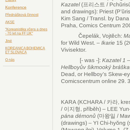
Kazatel
(프리스트 / Pchŭrisŭt
Konference
and drawings): Priest (P’ŭri
Přednášková činnost
Kim Sang / Transl. by Dana
AKSE
Praha, Comics Centrum 200
"Koreanistika včera a dnes
- 70 let na FF UK"
Čepelák, Vojtěch:
Ma
Jiné
for Wild West. –
Ikarie
15 (20
KOREANICA BOHEMICA
Vivisektor.
ET SLOVACA
[- was -]:
Kazatel 1 – 
O nás
Hellboyův šikmooký brášk
Dead, or Hellboy’s Skew-eye
Comicscentrum online 29. 
KARA (KCHARA / 카라, kresb
/ 이지형, příběh) – LEE Yun
pána démonů
(마왕일 / Mawang
(drawings) – YI Chi-hyŏng (
(Mawang ilgi). Volume 1. (Z 