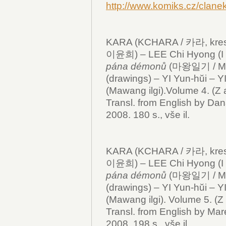
http://www.komiks.cz/clan
KARA (KCHARA / 카라, kresby
이윤희) – LEE Chi Hyong (I 
pána démonů
(마왕일기 / Mawa
(drawings) – YI Yun-hŭi – Y
(Mawang ilgi).Volume 4. (Z 
Transl. from English by Dan
2008. 180 s., vše il.
KARA (KCHARA / 카라, kresby
이윤희) – LEE Chi Hyong (I 
pána démonů
(마왕일기 / Mawa
(drawings) – YI Yun-hŭi – Y
(Mawang ilgi). Volume 5. (Z 
Transl. from English by Mar
2008. 198 s., vše il.