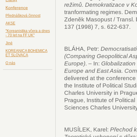
režimů. Demokratizace v Ko
Konference
tranformating regimes. Demo
Přednášková činnost
Zdeněk Masopust / Transl.
AKSE
137 (1998) 7, s. 622-637.
"Koreanistika včera a dnes
- 70 let na FF UK"
Jiné
BLÁHA, Petr:
Democratisati
KOREANICA BOHEMICA
ET SLOVACA
(Comparing Geopolitical Asp
Europe)
. – In:
Globalization
O nás
Europe and East Asia. Com
delivered at the conference t
the Institute of Political St
Charles University in Prague
Prague, Institute of Politica
Sciences Charles University
MUSÍLEK, Karel:
Přechod k 
Teoretické uchopení s důra