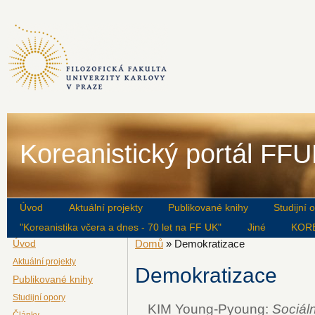
Koreanistický portál FF
Úvod
Aktuální projekty
Publikované knihy
Studijní 
"Koreanistika včera a dnes - 70 let na FF UK"
Jiné
KOR
Úvod
Domů
» Demokratizace
Aktuální projekty
Demokratizace
Publikované knihy
Studijní opory
KIM Young-Pyoung:
Sociáln
Články