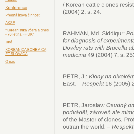
/ Korean cattle clones resis
Konference
(2004) 2, s. 24.
Přednášková činnost
AKSE
"Koreanistika včera a dnes
RAHMAN, Md. Siddiqur:
Po
- 70 let na FF UK"
for diagnosis of experiment
Jiné
Dowley rats with Brucella ab
KOREANICA BOHEMICA
ET SLOVACA
medicina
49 (2004) 7, s. 253
O nás
PETR, J.:
Klony na divoké
East. –
Respekt
16 (2005) 2
PETR, Jaroslav
: Osudný o
podváděl, zároveň ale mim
of the Master of clones
.
Pro
outran the world.
–
Respek