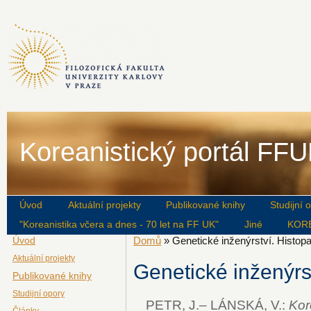
Koreanistický portál FF
Úvod
Aktuální projekty
Publikované knihy
Studijní 
"Koreanistika včera a dnes - 70 let na FF UK"
Jiné
KOR
Úvod
Domů
» Genetické inženýrství. Histopa
Aktuální projekty
Genetické inženýrst
Publikované knihy
Studijní opory
PETR, J.– LÁNSKÁ, V.:
Kore
Články