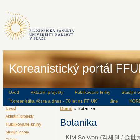
Koreanistický portál FF
Úvod
Aktuální projekty
Publikované knihy
Studijní 
"Koreanistika včera a dnes - 70 let na FF UK"
Jiné
KOR
Úvod
Domů
» Botanika
Aktuální projekty
Botanika
Publikované knihy
Studijní opory
KIM Se-won (김세원 / 金世
Články