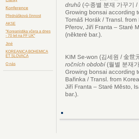
druhů
(수종별 분재 가꾸기 / Sud
Konference
Growing bonsai according to 
Přednášková činnost
Tomáš Horák / Transl. from
AKSE
Přerov, Jiří Franta – Staré M
"Koreanistika včera a dnes
(některé bar.).
- 70 let na FF UK"
Jiné
KOREANICA BOHEMICA
ET SLOVACA
KIM Se-won (김세원 / 金世
ročních období
(월별 분재가꾸기 
O nás
Growing bonsai according to
Bařinka / Transl. from Korea
Jiří Franta – Staré Město, Is
bar.).