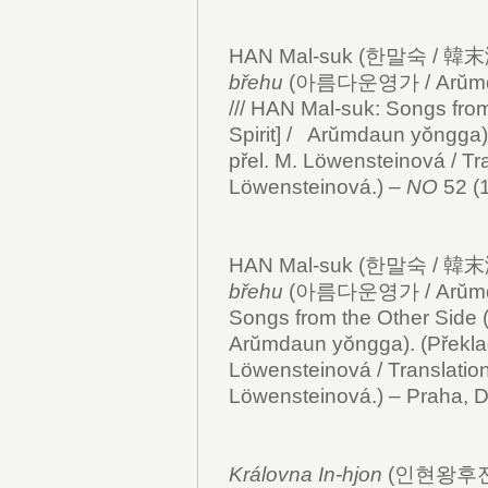
HAN Mal-suk (한말숙 / 韓末淑
břehu
(아름다운영가 / Arŭmdau
/// HAN Mal-suk: Songs from
Spirit] / Arŭmdaun yŏngga). 
přel. M. Löwensteinová / Tr
Löwensteinová.) –
NO
52 (1
HAN Mal-suk (한말숙 / 韓末淑
břehu
(아름다운영가 / Arŭmdau
Songs from the Other Side ([
Arŭmdaun yŏngga). (Překla
Löwensteinová / Translatio
Löwensteinová.) – Praha, D
Královna In-hjon
(인현왕후전 