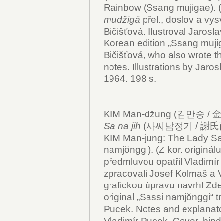
Rainbow (Ssang mujigae). (
mudžigä
přel., doslov a vys
Bičišťová. Ilustroval Jarosl
Korean edition „Ssang mujig
Bičišťová, who also wrote t
notes. Illustrations by Jar
1964. 198 s.
KIM Man-džung (김만중 / 金
Sa na jih
(사씨남정기 / 謝氏南征記
KIM Man-jung: The Lady Sa’
namjŏnggi). (Z kor. originál
předmluvou opatřil Vladimí
zpracovali Josef Kolmaš a 
grafickou úpravu navrhl Zd
original „Sassi namjŏnggi“ t
Pucek. Notes and explanat
Vladimír Pucek. Cover, bind