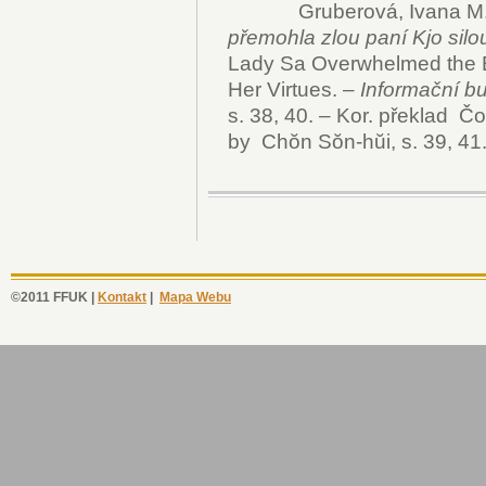
Gruberová, Ivana M.
přemohla zlou paní Kjo silou
Lady Sa Overwhelmed the E
Her Virtues. –
Informační bu
s. 38, 40. – Kor. překlad Čo
by Chŏn Sŏn-hŭi, s. 39, 41
©2011 FFUK |
Kontakt
|
Mapa Webu