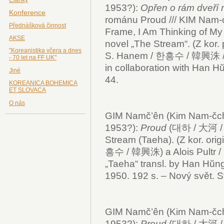
1953?):
Opřen o rám dveří 
Konference
románu Proud /// KIM Nam-c
Přednášková činnost
Frame, I Am Thinking of My
AKSE
novel „The Stream“. (Z kor. p
"Koreanistika včera a dnes
S. Hanem / 한흥수 / 韓興洙 / Tr
- 70 let na FF UK"
in collaboration with Han H
Jiné
44.
KOREANICA BOHEMICA
ET SLOVACA
O nás
GIM Namč’ên (Kim Nam-č
1953?):
Proud
(대하 / 大河 / 
Stream (Taeha). (Z kor. orig
흥수 / 韓興洙) a Alois Pultr / 
„Taeha“ transl. by Han Hŭng-
1950. 192 s. – Nový svět. Sv
GIM Namč’ên (Kim Nam-č
1953?):
Proud
(대하 / 大河 / 