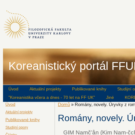
Koreanistický portál FF
Úvod
Aktuální projekty
Publikované knihy
Studijní 
"Koreanistika včera a dnes - 70 let na FF UK"
Jiné
KOR
Úvod
Domů
» Romány, novely. Úryvky z ro
Aktuální projekty
Romány, novely. Ú
Publikované knihy
Studijní opory
GIM Namč’ån (Kim Nam-čc
Články