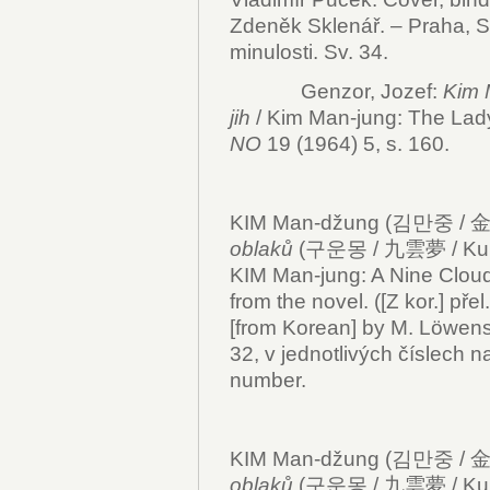
Zdeněk Sklenář. – Praha, S
minulosti. Sv. 34.
Genzor, Jozef:
Kim 
jih
/ Kim Man-jung: The Lady
NO
19 (1964) 5, s. 160.
KIM Man-džung (김만중 / 金
oblaků
(구운몽 / 九雲夢 / Kuun
KIM Man-jung: A Nine Clou
from the novel. ([Z kor.] pře
[from Korean] by M. Löwen
32, v jednotlivých číslech n
number.
KIM Man-džung (김만중 / 金
oblaků
(구운몽 / 九雲夢 / Kuun