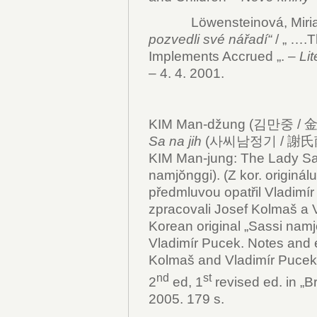
Löwensteinová, Miri
pozvedli své nářadí“
/ „ ….
Implements Accrued „. –
Lit
– 4. 4. 2001.
KIM Man-džung (김만중 / 金
Sa na jih
(사씨남정기 / 謝氏南征記
KIM Man-jung: The Lady Sa’
namjŏnggi). (Z kor. originál
předmluvou opatřil Vladimí
zpracovali Josef Kolmaš a 
Korean original „Sassi namj
Vladimír Pucek. Notes and 
Kolmaš and Vladimír Pucek.–
nd
st
2
ed, 1
revised ed. in „B
2005. 179 s.