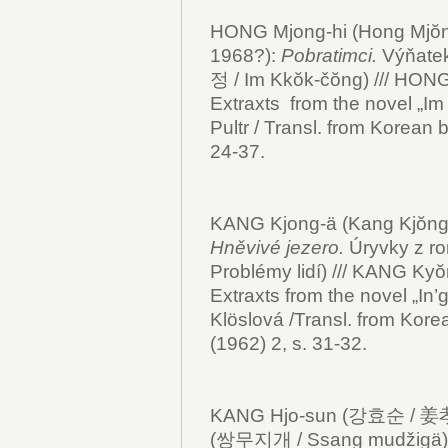
HONG Mjong-hi (Hong Mjŏ
1968?):
Pobratimci.
Výňatek
정 / Im Kkŏk-čŏng) /// HONG
Extraxts from the novel „Im 
Pultr / Transl. from Korean b
24-37.
KANG Kjong-ä (Kang Kjŏn
Hněvivé jezero.
Úryvky z 
Problémy lidí) /// KANG Ky
Extraxts from the novel „In’g
Klöslová /Transl. from Kore
(1962) 2, s. 31-32.
KANG Hjo-sun (강효순 / 姜孝
(쌍무지개 / Ssang mudžigä) 