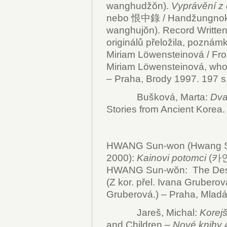
wanghudžŏn).
Vyprávění z 
nebo 恨中錄 / Handžungnok) 
wanghujŏn). Record Written 
originálů přeložila, poznám
Miriam Löwensteinová / Fro
Miriam Löwensteinová, who 
– Praha, Brody 1997. 197 s
Bušková, Marta:
Dva 
Stories from Ancient Korea.
HWANG Sun-won (Hwang 
2000):
Kainovi potomci
(카인
HWANG Sun-wŏn: The Desce
(Z kor. přel. Ivana Gruberov
Gruberová.) – Praha, Mladá 
Jareš, Michal:
Korejš
and Children –
Nové knihy
4