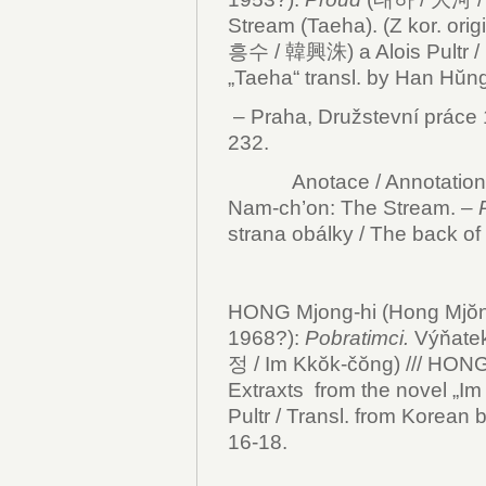
Stream (Taeha). (Z kor. orig
흥수 / 韓興洙) a Alois Pultr / 
„Taeha“ transl. by Han Hŭng-
– Praha, Družstevní práce 1
232.
Anotace / Annotation:
Nam-ch’on: The Stream. –
strana obálky / The back of 
HONG Mjong-hi (Hong Mjŏ
1968?):
Pobratimci.
Výňatek
정 / Im Kkŏk-čŏng) /// HONG
Extraxts from the novel „Im 
Pultr / Transl. from Korean b
16-18.